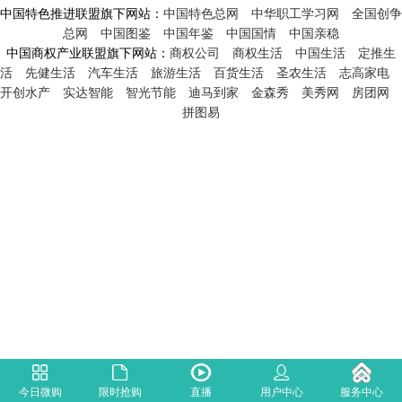
中国特色推进联盟旗下网站：
中国特色总网
中华职工学习网
全国创争
总网
中国图鉴
中国年鉴
中国国情
中国亲稳
中国商权产业联盟旗下网站：
商权公司
商权生活
中国生活
定推生
活
先健生活
汽车生活
旅游生活
百货生活
圣农生活
志高家电
开创水产
实达智能
智光节能
迪马到家
金森秀
美秀网
房团网
拼图易
今日微购
限时抢购
直播
用户中心
服务中心